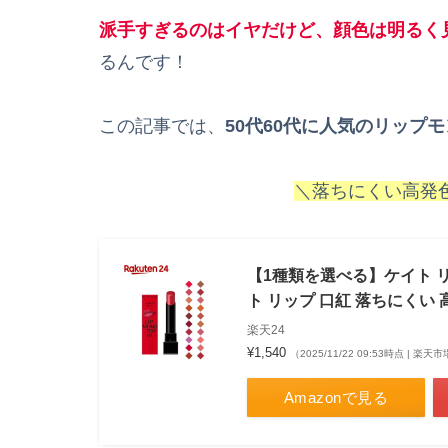
派手すぎるのはイヤだけど、顔色は明るく
るんです！
この記事では、
50代60代に人気のリップ
＼落ちにくい高発
【1種類を選べる】ケイト リッ
ト リップ 口紅 落ちにくい 
楽天24
¥1,540
（2025/11/22 09:53時点 | 楽
Amazonで見る