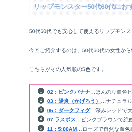
リップモンスター50代60代にお
50代60代でも安心して使えるリップモン
今回ご紹介するのは、50代60代の女性か
こちらがその人気順の5色です。
02：ピンクバナナ
…ほんのり血色
03：陽炎（かげろう）
…ナチュラ
05：ダークフィグ
…深みレッドで大
07 ラスボス
…ピンクブラウンで絶
11：5:00AM
…ローズで自然な血色