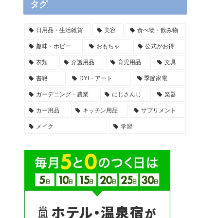
タグ
日用品・生活雑貨
美容
食べ物・飲み物
趣味・ホビー
おもちゃ
公式がお得
衣類
介護用品
育児用品
文具
書籍
DYI・アート
季節家電
ガーデニング・農業
にじさんじ
楽器
カー用品
キッチン用品
サプリメント
メイク
学習