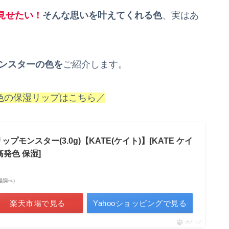
見せたい
！
そん
な思いを叶えてくれる色
、実はあ
モンスターの色を
ご紹介します。
色の保湿リップはこちら／
プモンスター(3.0g)【KATE(ケイト)】[KATE ケイ
高発色 保湿]
天市場調べ）
楽天市場で見る
Yahooショッピングで見る
ポチップ