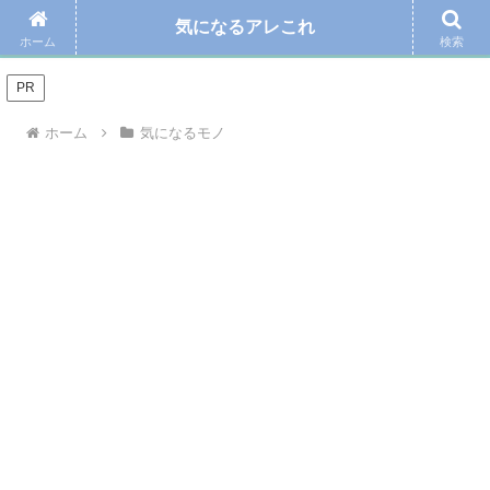
気になるアレこれ
＼Amazonの毎日お得なタイムセール☆こちらから／
ホーム
検索
PR
ホーム
気になるモノ