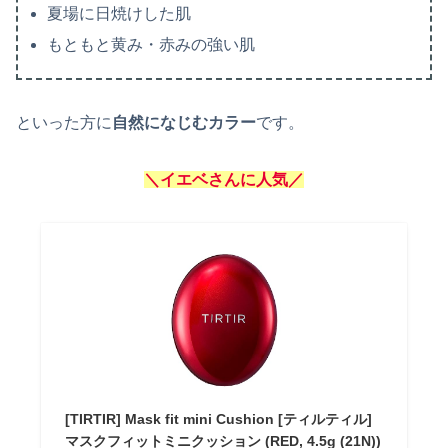
夏場に日焼けした肌
もともと黄み・赤みの強い肌
といった方に
自然になじむカラー
です。
＼イエベさんに人気／
[TIRTIR] Mask fit mini Cushion [ティルティル]
マスクフィットミニクッション (RED, 4.5g (21N))