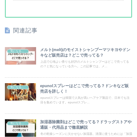
関連記事
メルト(melt)のモイストシャンプーマツキヨやドン
気になるモノ
キなど販売店は？どこで売ってる？
上品で心地よい香りも好評のメルトシャンプーはどこで売ってる
の？と気になっている方へ。この記事では、メ...
epunolスプレーはどこで売ってる？ドンキなど販
気になるモノ
売店を詳しく！
epunolスプレーは韓国で人気が高いヘアケア製品で、日本でも注
目を集めています。epunolスプレ...
加湿器除菌剤はどこで売ってる？ドラッグストアや
気になるモノ
通販・代用品まで徹底解説
冬の乾燥シーズンに欠かせない加湿器。清潔に使うためには「加湿