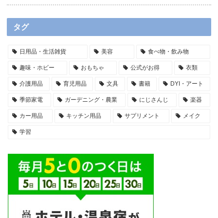
タグ
日用品・生活雑貨
美容
食べ物・飲み物
趣味・ホビー
おもちゃ
公式がお得
衣類
介護用品
育児用品
文具
書籍
DYI・アート
季節家電
ガーデニング・農業
にじさんじ
楽器
カー用品
キッチン用品
サプリメント
メイク
学習