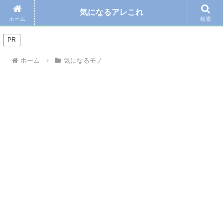
気になるアレこれ
＼Amazonの毎日お得なタイムセール☆こちらから／
ホーム
検索
PR
ホーム
気になるモノ