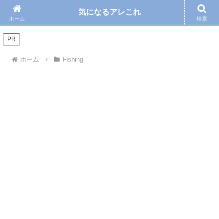
気になるアレこれ
＼Amazonの毎日お得なタイムセール☆こちらから／
ホーム
検索
PR
ホーム
Fishing