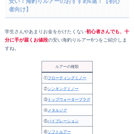
安い！海釣りルアーのおすすめ6選！【初心
者向け】
学生さんやあまりお金をかけたくない
初心者さんでも、十
分に手が届くお値段
の安い海釣りルアー6つをご紹介しま
すね。
ルアーの種類
①
フローティングミノー
②
シンキングミノー
③
トップウォータープラグ
④
メタルジグ
⑤
バイブレーション
⑥
ソフトルアー