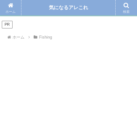
気になるアレこれ
＼Amazonの毎日お得なタイムセール☆こちらから／
ホーム
検索
PR
ホーム
Fishing