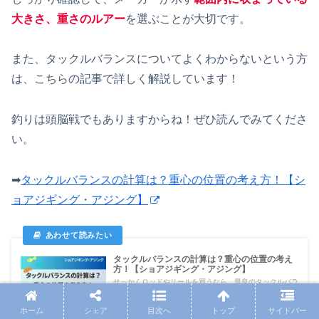
大きさ、重さのルアー
を選ぶことが大切です。
また、タックルバランスについてよくわからないという方
は、こちらの記事で詳しく解説しています！
釣りは頭脳戦でもありますからね！ぜひ読んでみてくださ
い。
➡
タックルバランスの計算は？重心の位置の考え方！【シ
ョアジギング・アジング】
タックルバランスの計算は？重心の位置の考え
方！【ショアジギング・アジング】
せっかくロッドやリールを買うなら、最良のタックルバラ
ンスで釣りをしたいですよね。タックルバランスの計算方
法、考え方につい...
ホーム
シェア
目次へ
トップ
サイドバー
2024.06.06
taiki-dialog.jp