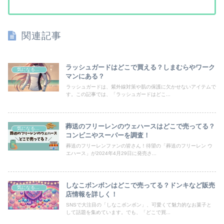
関連記事
ラッシュガードはどこで買える？しまむらやワーク
気になるモノ
マンにある？
ラッシュガードは、紫外線対策や肌の保護に欠かせないアイテムで
す。この記事では、「ラッシュガードはどこ...
葬送のフリーレンのウェハースはどこで売ってる？
気になるモノ
コンビニやスーパーを調査！
葬送のフリーレンファンの皆さん！待望の「葬送のフリーレン ウ
エハース」が2024年4月29日に発売さ...
しなこボンボンはどこで売ってる？ドンキなど販売
気になるモノ
店情報を詳しく！
SNSで大注目の「しなこボンボン」、可愛くて魅力的なお菓子と
して話題を集めています。でも、「どこで買...