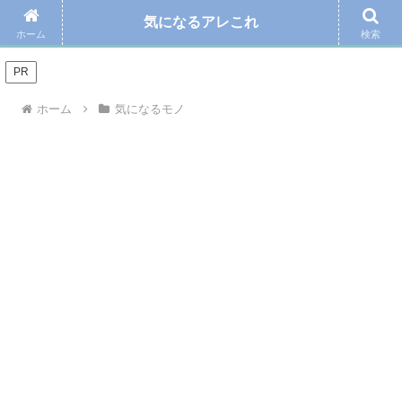
気になるアレこれ
＼Amazonの毎日お得なタイムセール☆こちらから／
ホーム
検索
PR
ホーム
気になるモノ