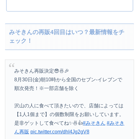
みそきんの再販4回目はいつ？最新情報をチ
ェック！
みそきん再販決定😎🍜🎉
8月30日(金)朝10時から全国のセブン-イレブンで
順次発売！※一部店舗を除く
沢山の人に食べて頂きたいので、店舗によっては
【1人1個まで】の個数制限をお願いしています。
是非ゲットして食べてね✨🍜👍
#みそきん
#みそき
ん再販
pic.twitter.com/dhI4Jg2gV8