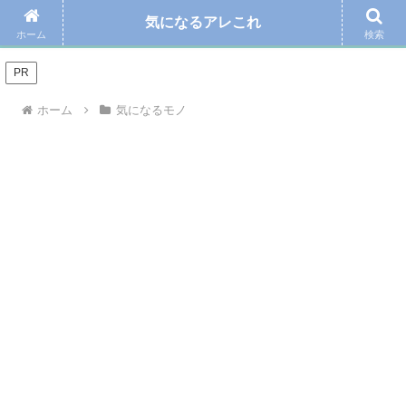
気になるアレこれ
＼Amazonの毎日お得なタイムセール☆こちらから／
ホーム
検索
PR
ホーム
気になるモノ