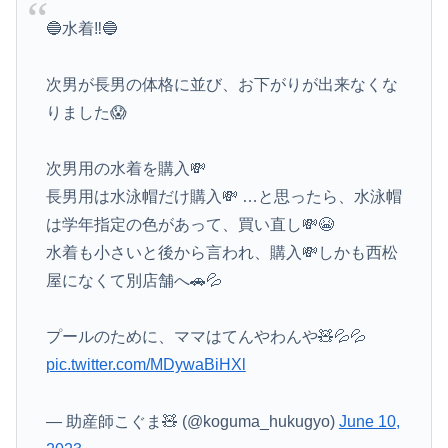
🔵水着‼️🔵
次男が長男の体格に並び、お下がりが出来なくな
りました😱
次男用の水着を購入💸
長男用は水泳帽だけ購入💸 …と思ったら、水泳帽
は学年指定の色があって、買い直し💸😭
水着も小さいと後から言われ、購入💸しかも西松
屋になくて別店舗へ🚗💦
プールのために、ママはてんやわんや🧸💦💦
pic.twitter.com/MDywaBiHXl
— 助産師こぐま🧸 (@koguma_hukugyo)
June 10,