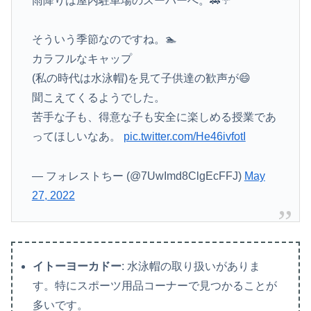
雨降りは屋内駐車場のスーパーへ。🚗☔
そういう季節なのですね。🏊
カラフルなキャップ
(私の時代は水泳帽)を見て子供達の歓声が😄
聞こえてくるようでした。
苦手な子も、得意な子も安全に楽しめる授業であ
ってほしいなあ。
pic.twitter.com/He46ivfotI
— フォレストちー (@7UwImd8ClgEcFFJ)
May
27, 2022
イトーヨーカドー
: 水泳帽の取り扱いがありま
す。特にスポーツ用品コーナーで見つかることが
多いです。