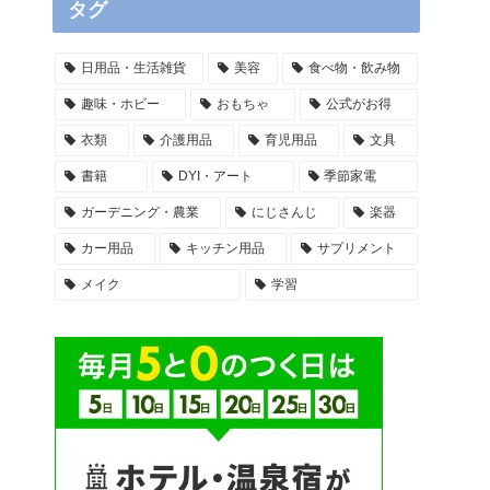
タグ
日用品・生活雑貨
美容
食べ物・飲み物
趣味・ホビー
おもちゃ
公式がお得
衣類
介護用品
育児用品
文具
書籍
DYI・アート
季節家電
ガーデニング・農業
にじさんじ
楽器
カー用品
キッチン用品
サプリメント
メイク
学習