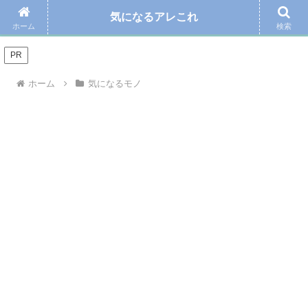
気になるアレこれ
＼Amazonの毎日お得なタイムセール☆こちらから／
ホーム
検索
PR
ホーム
気になるモノ