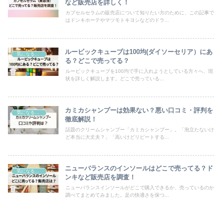
など販売店を詳しく！
カプセルセラムの販売店について知りたい方のために、この記事で
はドンキホーテやマツモトキヨシなどのドラ...
ルービックキューブは100均(ダイソーセリア）にあ
気になるモノ
る？どこで売ってる？
ルービックキューブを100均で手に入れようとしている方々へ、現
状を詳しく解説します。どこで売っている...
カミカシャンプーは効果ない？悪い口コミ・評判を
気になるモノ
徹底解説！
話題のクリームシャンプー「カミカシャンプー」。「泡立たないけ
ど本当に大丈夫？」「高いけどリピートする...
ニューバランスのインソールはどこで売ってる？ド
気になるモノ
ンキなど販売店を調査！
ニューバランスインソールがどこで購入できるか、売っているのか
調べてまとめてみました。足の快適さを保つ...