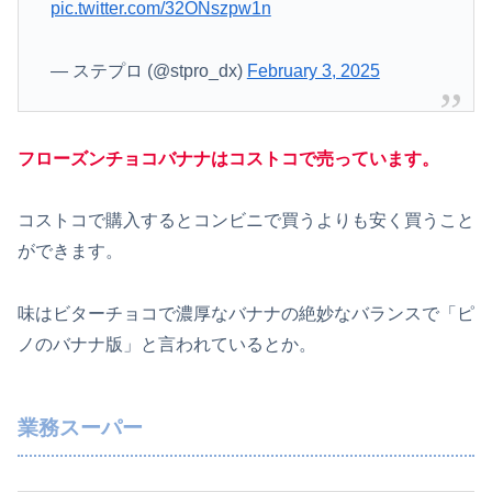
pic.twitter.com/32ONszpw1n
— ステプロ (@stpro_dx)
February 3, 2025
フローズンチョコバナナはコストコで売っています。
コストコで購入するとコンビニで買うよりも安く買うこと
ができます。
味はビターチョコで濃厚なバナナの絶妙なバランスで「ピ
ノのバナナ版」と言われているとか。
業務スーパー