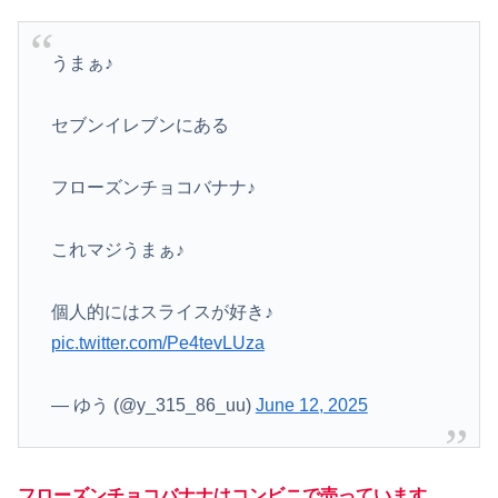
うまぁ♪
セブンイレブンにある
フローズンチョコバナナ♪
これマジうまぁ♪
個人的にはスライスが好き♪
pic.twitter.com/Pe4tevLUza
— ゆう (@y_315_86_uu)
June 12, 2025
フローズンチョコバナナはコンビニで売っています。