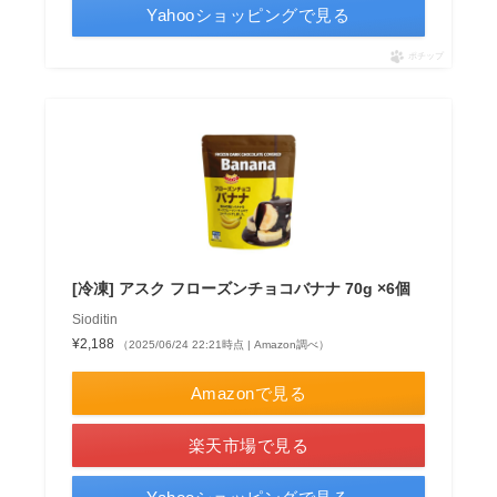
Yahooショッピングで見る
ポチップ
[冷凍] アスク フローズンチョコバナナ 70g ×6個
Sioditin
¥2,188
（2025/06/24 22:21時点 | Amazon調べ）
Amazonで見る
楽天市場で見る