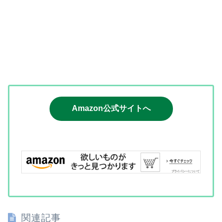
Amazon公式サイトへ
関連記事