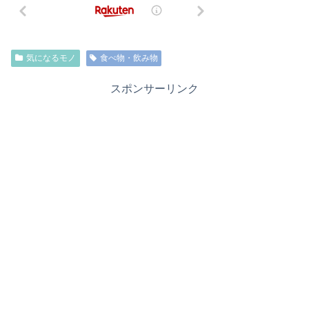
気になるモノ
食べ物・飲み物
スポンサーリンク