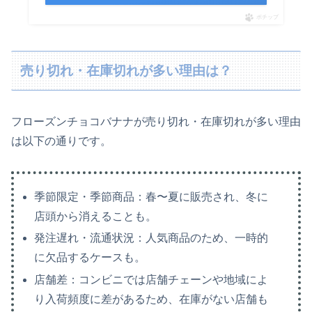
ポチップ
売り切れ・在庫切れが多い理由は？
フローズンチョコバナナが売り切れ・在庫切れが多い理由
は以下の通りです。
季節限定・季節商品：春〜夏に販売され、冬に
店頭から消えることも。
発注遅れ・流通状況：人気商品のため、一時的
に欠品するケースも。
店舗差：コンビニでは店舗チェーンや地域によ
り入荷頻度に差があるため、在庫がない店舗も