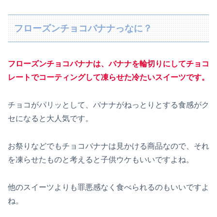
フローズンチョコバナナっなに？
フローズンチョコバナナは、バナナを輪切りにしてチョコ
レートでコーティングして凍らせた冷たいスイーツです。
チョコがパリッとして、バナナがねっとりとする食感がク
セになると大人気です。
お祭りなどでもチョコバナナは見かける商品なので、それ
を凍らせたものと考えると子供ウケもいいですよね。
他のスイーツよりも罪悪感なく食べられるのもいいですよ
ね。