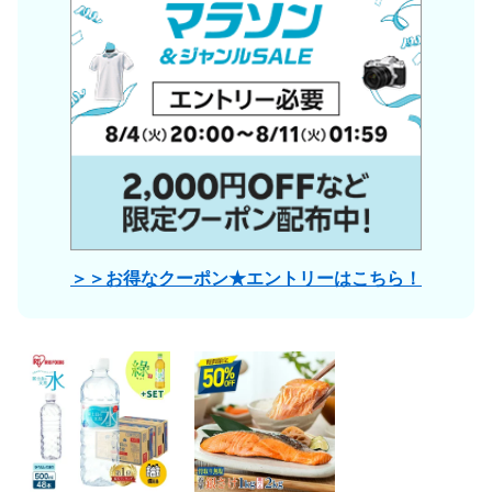
＞＞お得なクーポン★エントリーはこちら！