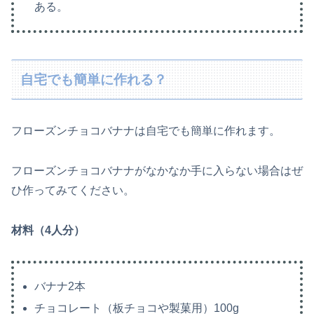
ある。
自宅でも簡単に作れる？
フローズンチョコバナナは自宅でも簡単に作れます。
フローズンチョコバナナがなかなか手に入らない場合はぜ
ひ作ってみてください。
材料（4人分）
バナナ2本
チョコレート（板チョコや製菓用）100g