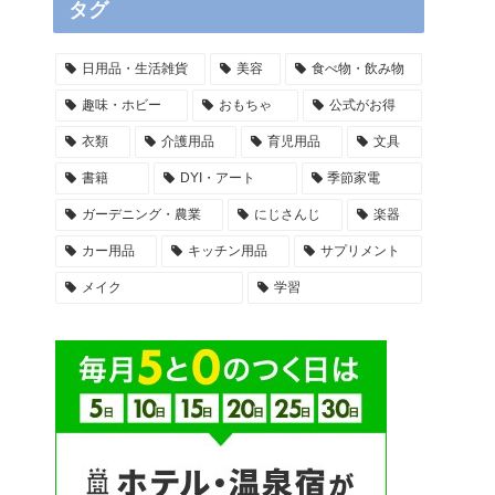
タグ
日用品・生活雑貨
美容
食べ物・飲み物
趣味・ホビー
おもちゃ
公式がお得
衣類
介護用品
育児用品
文具
書籍
DYI・アート
季節家電
ガーデニング・農業
にじさんじ
楽器
カー用品
キッチン用品
サプリメント
メイク
学習