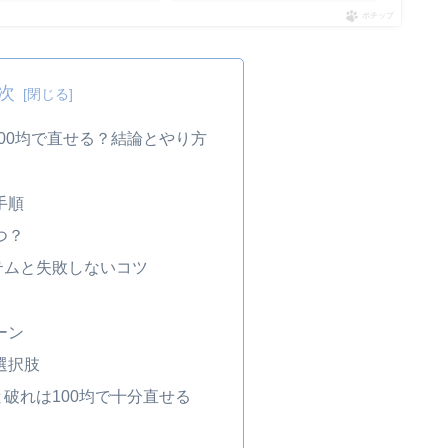
ポチップ
次
00均で直せる？結論とやり方
手順
つ？
テムと失敗しないコツ
ーン
選択肢
破れは100均で十分直せる