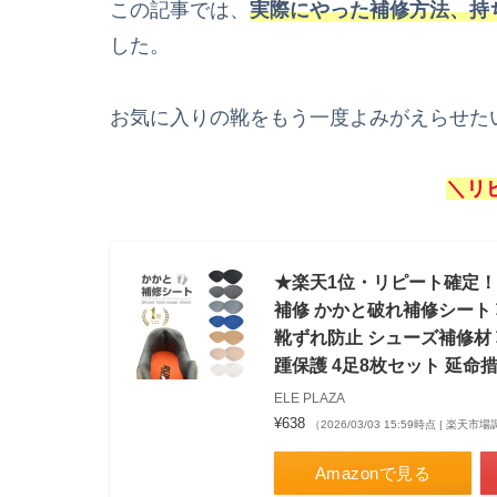
この記事では、
実際にやった補修方法、持
した。
お気に入りの靴をもう一度よみがえらせた
＼リ
★楽天1位・リピート確定！★
補修 かかと破れ補修シート
靴ずれ防止 シューズ補修材 
踵保護 4足8枚セット 延命
ELE PLAZA
¥638
（2026/03/03 15:59時点 | 楽天市
Amazonで見る