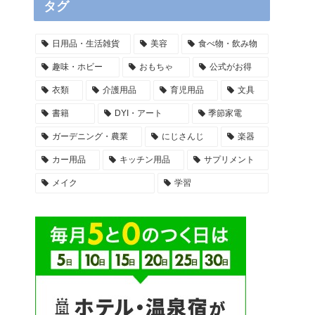
タグ
日用品・生活雑貨
美容
食べ物・飲み物
趣味・ホビー
おもちゃ
公式がお得
衣類
介護用品
育児用品
文具
書籍
DYI・アート
季節家電
ガーデニング・農業
にじさんじ
楽器
カー用品
キッチン用品
サプリメント
メイク
学習