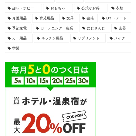
趣味・ホビー
おもちゃ
公式がお得
衣類
介護用品
育児用品
文具
書籍
DYI・アート
季節家電
ガーデニング・農業
にじさんじ
楽器
カー用品
キッチン用品
サプリメント
メイク
学習