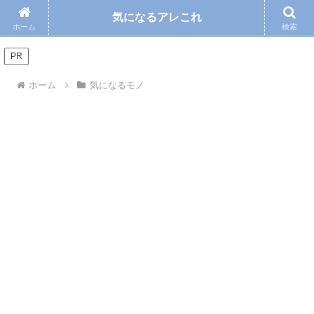
気になるアレこれ
＼Amazonの毎日お得なタイムセール☆こちらから／
ホーム
検索
PR
ホーム
気になるモノ