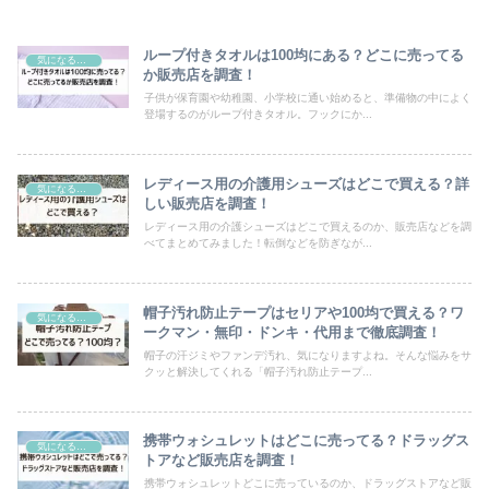
ループ付きタオルは100均にある？どこに売ってる
気になるモノ
か販売店を調査！
子供が保育園や幼稚園、小学校に通い始めると、準備物の中によく
登場するのがループ付きタオル。フックにか...
レディース用の介護用シューズはどこで買える？詳
気になるモノ
しい販売店を調査！
レディース用の介護シューズはどこで買えるのか、販売店などを調
べてまとめてみました！転倒などを防ぎなが...
帽子汚れ防止テープはセリアや100均で買える？ワ
気になるモノ
ークマン・無印・ドンキ・代用まで徹底調査！
帽子の汗ジミやファンデ汚れ、気になりますよね。そんな悩みをサ
クッと解決してくれる「帽子汚れ防止テープ...
携帯ウォシュレットはどこに売ってる？ドラッグス
気になるモノ
トアなど販売店を調査！
携帯ウォシュレットどこに売っているのか、ドラッグストアなど販