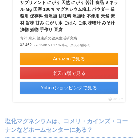
サプリメント にがり 天然 にがり 苦汁 食品 ミネラ
ル Mg 国産 100％ マグネシウム粉末 パウダー 業
務用 保存料 無添加 甘味料 添加物 不使用 天然 素
材 旨味 甘み にがり水 ごはん ご飯 味噌汁 みそ汁
漬物 煮物 手作り 豆腐
青汁 粉末 健康茶の健康生活研究所
¥2,462
（2025/01/21 17:37時点 | 楽天市場調べ）
Amazonで見る
楽天市場で見る
Yahooショッピングで見る
ポチップ
塩化マグネシウムは、コメリ・カインズ・コー
ナンなどホームセンターにある？