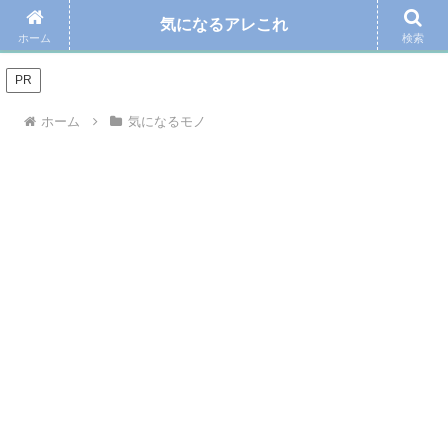
気になるアレこれ
＼Amazonの毎日お得なタイムセール☆こちらから／
ホーム
検索
PR
ホーム
気になるモノ