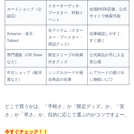
スターターデッキ、
カードショップ（公
全国約500店舗、公式
ブースター、対戦イ
認店）
サイトで検索可能
ベント
全アイテム（スター
Amazon・楽天・
在庫確認しやすく、
ター・ブースター・
Yahoo!
すぐ届く
周辺グッズ）
専門通販（CR Store
限定スリーブや特典
公式商品が手に入る
など）
付きグッズ
安心感
中古ショップ（駿河
シングルカードや過
レアカードの掘り出
屋など）
去商品の在庫
し物狙いに◎
どこで買うかは、「手軽さ」か「限定グッズ」か、「安
さ」か「早さ」か、目的に応じて選ぶのがコツですよ〜。
今すぐチェック！！