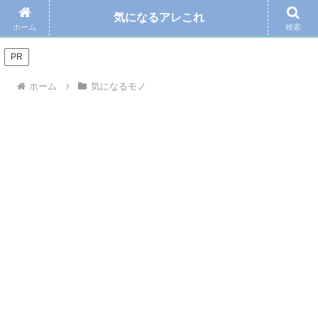
気になるアレこれ
＼Amazonの毎日お得なタイムセール☆こちらから／
ホーム
検索
PR
ホーム
気になるモノ