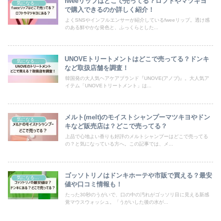
fweeリップはどこで売ってる？ロフトやマツキヨ
気になるモノ
で購入できるのか詳しく紹介！
よくSNSやインフルエンサーが紹介しているfweeリップ。透け感
のある鮮やかな発色と、ふっくらとした...
UNOVEトリートメントはどこで売ってる？ドンキ
気になるモノ
など取扱店舗を調査！
韓国発の大人気ヘアケアブランド『UNOVE(アノブ)』。大人気ア
イテム「UNOVEトリートメント」は...
メルト(melt)のモイストシャンプーマツキヨやドン
気になるモノ
キなど販売店は？どこで売ってる？
上品で心地よい香りも好評のメルトシャンプーはどこで売ってる
の？と気になっている方へ。この記事では、メ...
ゴッソトリノはドンキホーテや市販で買える？最安
気になるモノ
値や口コミ情報も！
たった30秒のうがいで、口の中の汚れがゴッソリ目に見える新感
覚マウスウォッシュ。「うがいした後の水が...