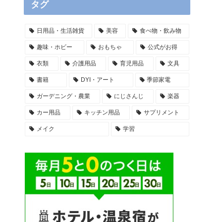
タグ
日用品・生活雑貨
美容
食べ物・飲み物
趣味・ホビー
おもちゃ
公式がお得
衣類
介護用品
育児用品
文具
書籍
DYI・アート
季節家電
ガーデニング・農業
にじさんじ
楽器
カー用品
キッチン用品
サプリメント
メイク
学習