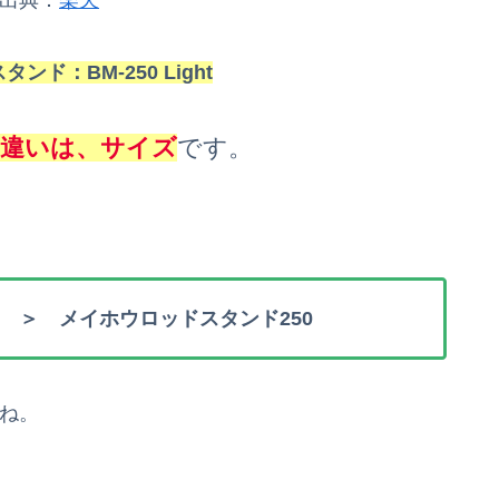
出典：
楽天
ド：BM-250 Light
な違いは、サイズ
です。
0 ＞ メイホウロッドスタンド250
ね。