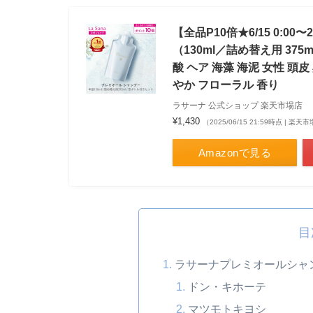
【全品P10倍★6/15 0:0
（130ml／詰め替え用 37
酸 ヘア 海藻 海泥 女性 頭
やか フローラル 香り
ラサーナ 公式ショップ 楽天市場店
¥1,430
（2025/06/15 21:59時点 | 楽
Amazonで見る
目
ラサーナプレミオールシャ
ドン・キホーテ
マツモトキヨシ