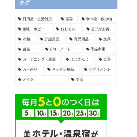
タグ
日用品・生活雑貨
美容
食べ物・飲み物
趣味・ホビー
おもちゃ
公式がお得
衣類
介護用品
育児用品
文具
書籍
DYI・アート
季節家電
ガーデニング・農業
にじさんじ
楽器
カー用品
キッチン用品
サプリメント
メイク
学習