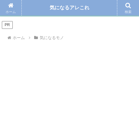
気になるアレこれ
＼Amazonの毎日お得なタイムセール☆こちらから／
ホーム
検索
PR
ホーム
気になるモノ