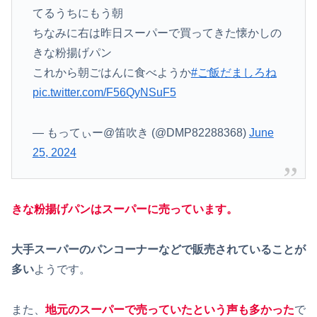
てるうちにもう朝
ちなみに右は昨日スーパーで買ってきた懐かしの
きな粉揚げパン
これから朝ごはんに食べようか
#ご飯だましろね
pic.twitter.com/F56QyNSuF5
— もってぃー@笛吹き (@DMP82288368)
June
25, 2024
きな粉揚げパンはスーパーに売っています
。
大手スーパーのパンコーナーなどで販売されていることが
多い
ようです。
また、
地元のスーパーで売っていたという声も多かった
で