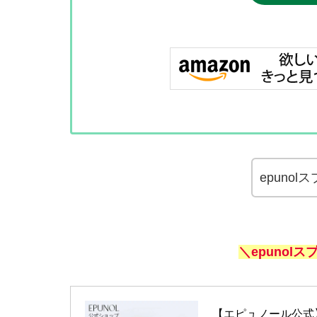
epuno
＼epunol
【エピュノール公式