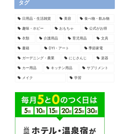
タグ
日用品・生活雑貨
美容
食べ物・飲み物
趣味・ホビー
おもちゃ
公式がお得
衣類
介護用品
育児用品
文具
書籍
DYI・アート
季節家電
ガーデニング・農業
にじさんじ
楽器
カー用品
キッチン用品
サプリメント
メイク
学習