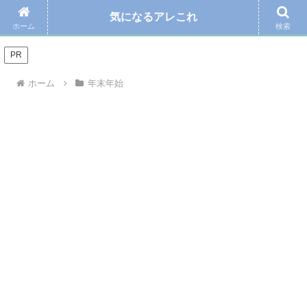
気になるアレこれ
＼Amazonの毎日お得なタイムセール☆こちらから／
ホーム
検索
PR
ホーム
年末年始