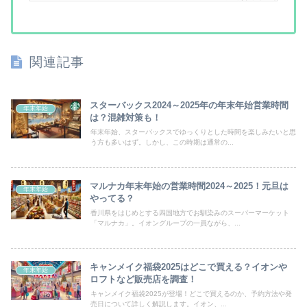
関連記事
スターバックス2024～2025年の年末年始営業時間
年末年始
は？混雑対策も！
年末年始、スターバックスでゆっくりとした時間を楽しみたいと思
う方も多いはず。しかし、この時期は通常の...
マルナカ年末年始の営業時間2024～2025！元旦は
年末年始
やってる？
香川県をはじめとする四国地方でお馴染みのスーパーマーケット
「マルナカ」。イオングループの一員ながら、...
キャンメイク福袋2025はどこで買える？イオンや
年末年始
ロフトなど販売店を調査！
キャンメイク福袋2025が登場！どこで買えるのか、予約方法や発
売日について詳しく解説します。イオン、...