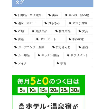
タグ
日用品・生活雑貨
美容
食べ物・飲み物
趣味・ホビー
おもちゃ
公式がお得
衣類
介護用品
育児用品
文具
書籍
DYI・アート
季節家電
ガーデニング・農業
にじさんじ
楽器
カー用品
キッチン用品
サプリメント
メイク
学習