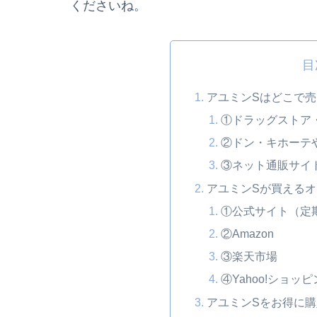
くださいね。
目
アユミンSはどこで
①ドラッグストア
②ドン・キホーテ
③ネット通販サイ
アユミンSが買えるオ
①公式サイト（定
②Amazon
③楽天市場
④Yahoo!ショッ
アユミンSをお得に