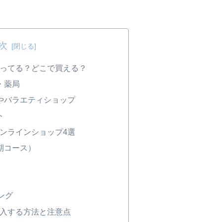
次
売ってる？どこで買える？
・薬局
やバラエティショップ
ト
ンラインショップ4選
期コース）
ピング
購入する方法と注意点